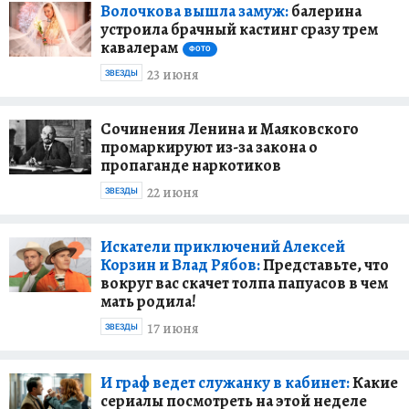
Волочкова вышла замуж:
балерина
устроила брачный кастинг сразу трем
кавалерам
ФОТО
23 июня
ЗВЕЗДЫ
Сочинения Ленина и Маяковского
промаркируют из-за закона о
пропаганде наркотиков
22 июня
ЗВЕЗДЫ
Искатели приключений Алексей
Корзин и Влад Рябов:
Представьте, что
вокруг вас скачет толпа папуасов в чем
мать родила!
17 июня
ЗВЕЗДЫ
И граф ведет служанку в кабинет:
Какие
сериалы посмотреть на этой неделе