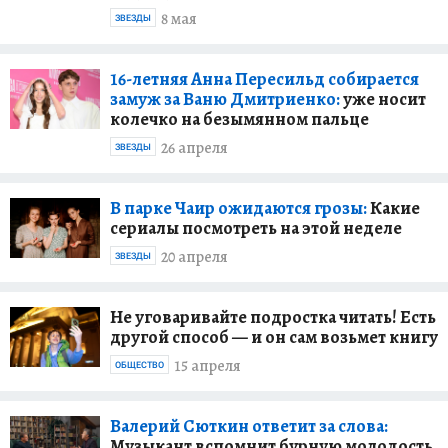
8 мая
ЗВЕЗДЫ
16-летняя Анна Пересильд собирается
замуж за Ваню Дмитриенко:
уже носит
колечко на безымянном пальце
26 апреля
ЗВЕЗДЫ
В парке Чаир ожидаются грозы:
Какие
сериалы посмотреть на этой неделе
20 апреля
ЗВЕЗДЫ
Не уговаривайте подростка читать! Есть
другой способ — и он сам возьмет книгу
15 апреля
ОБЩЕСТВО
Валерий Сюткин ответит за слова:
Музыкант вспомнит бурную молодость