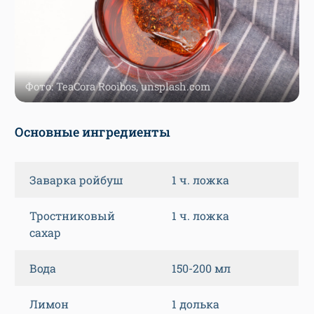
Фото: TeaCora Rooibos, unsplash.com
Основные ингредиенты
Заварка ройбуш
1 ч. ложка
Тростниковый
1 ч. ложка
сахар
Вода
150-200 мл
Лимон
1 долька