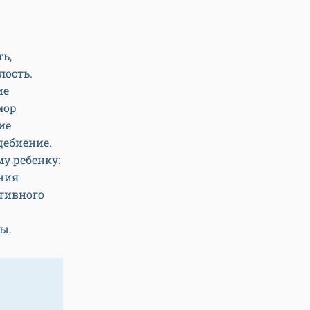
ь,
лость.
ие
мор
ие
цебиение.
му ребенку:
ния
итивного
ы.