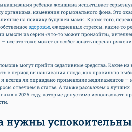
вынашивания ребенка женщина испытывает серьезну
у организма, изменения гормонального фона. Это ок
влияние на психику будущей мамы. Кроме того, переж
собственное
здоровье
, ежедневные стрессы, какие-то 
и мысли из серии «что-то может произойти», интелл
 — все это тоже может способствовать перенапряжен
помощь могут прийти седативные средства. Какие из
ать в период вынашивания плода, как правильно выб
и всегда ли оправдано применение медикаментов — н
росы отвечаем в статье. А также расскажем о лучших
ьных в 2026 году, которые допустимо использовать п
сти.
а нужны успокоительны