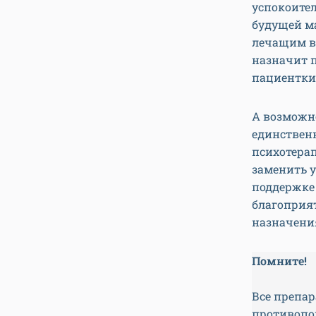
успокоител
будущей м
лечащим вр
назначит 
пациентки
А возможно
единственн
психотера
заменить у
поддержке
благоприят
назначени
Помните!
Все препар
противопок