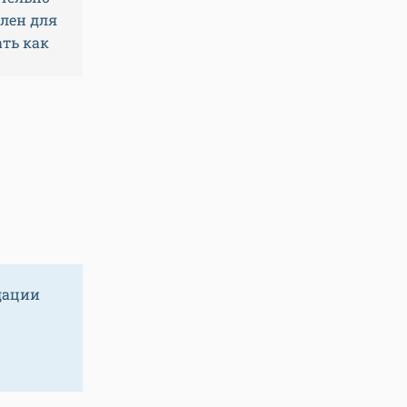
лен для
ть как
дации