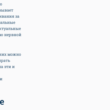
ю
азывает
ивания за
реальные
ектуальные
ию нервной
 них можно
ирать
а эти и
ри
е