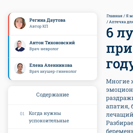
Главная
Я м
Регина Даутова
Аптечка дл
Автор КП
6 л
при
Антон Тихоновский
Врач-невролог
год
Елена Аленникова
Врач акушер-гинеколог
Многие 
эмоцион
Содержание
раздраж
апатия, 
Когда нужны
лечащий
успокоительные
Разбирае
беременн