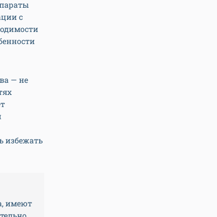
епараты
ации с
ходимости
бенности
ва — не
тях
ет
й
ь избежать
а, имеют
ательно