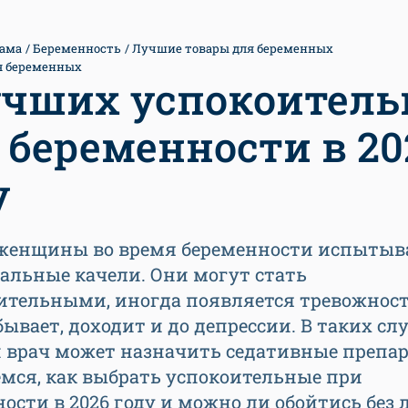
ама
Беременность
Лучшие товары для беременных
я беременных
учших успокоител
 беременности в 20
у
женщины во время беременности испыты
альные качели. Они могут стать
ительными, иногда появляется тревожност
бывает, доходит и до депрессии. В таких сл
 врач может назначить седативные препар
мся, как выбрать успокоительные при
ости в 2026 году и можно ли обойтись без 