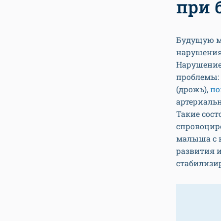
при 
Будущую м
нарушения 
Нарушение 
проблемы: 
(дрожь),
по
артериальн
Такие сост
спровоцир
малыша с 
развития и
стабилизи