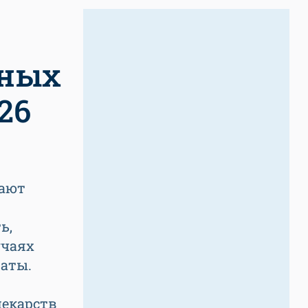
ьных
26
вают
ь,
учаях
аты.
лекарств