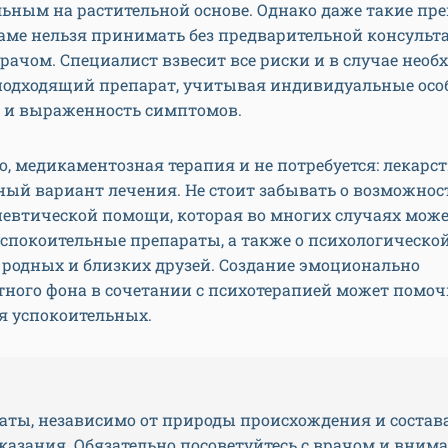
ьным на растительной основе. Однако даже такие пр
аме нельзя принимать без предварительной консульт
ачом. Специалист взвесит все риски и в случае необ
подходящий препарат, учитывая индивидуальные осо
 и выраженность симптомов.
, медикаментозная терапия и не потребуется: лекарст
ый вариант лечения. Не стоит забывать о возможнос
певтической помощи, которая во многих случаях мож
спокоительные препараты, а также о психологическо
 родных и близких друзей. Создание эмоционально
ного фона в сочетании с психотерапией может помоч
я успокоительных.
аты, независимо от природы происхождения и состав
азания. Обязательно посоветуйтесь с врачом и вним