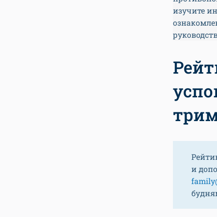
изучите и
ознакомле
руководств
Рейт
успок
трим
Рейти
и доп
family
будням 