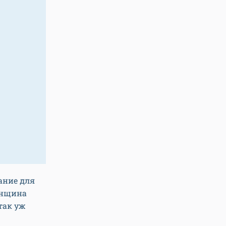
ание для
женщина
так уж