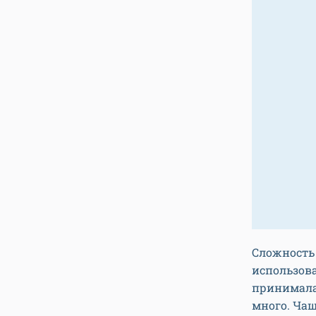
Сложность 
использова
принимала 
много. Чащ