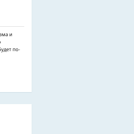
зма и
о
будет по-