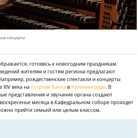
ные концерты.
ображается, готовясь к новогодним праздникам.
ведений жителям и гостям региона предлагают
Например, рождественские спектакли и концерты
 XIV века на
острове Канта
в
Калининграде
. В
ные представления и звучание органа создают
 воскресенье месяца в Кафедральном соборе проходят
Можно прийти семьей или целым классом.