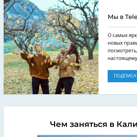
Мы в Tel
О самых ярк
новых прави
посмотреть,
настоящему
ПОДПИСА
Чем заняться в Кал