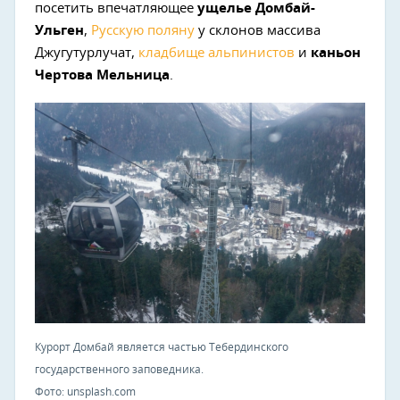
посетить впечатляющее
ущелье Домбай-
Ульген
,
Русскую поляну
у склонов массива
Джугутурлучат,
кладбище альпинистов
и
каньон
Чертова Мельница
.
Курорт Домбай является частью Тебердинского
государственного заповедника.
Фото: unsplash.com