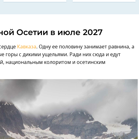
ной Осетии в июле 2027
 сердце
Кавказа
. Одну ее половину занимает равнина, а
е горы с дикими ущельями. Ради них сюда и едут
ой, национальным колоритом и осетинским