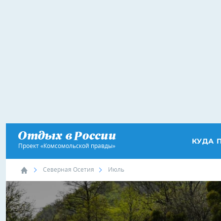
КУДА 
Проект «Комсомольской правды»
Северная Осетия
Июль