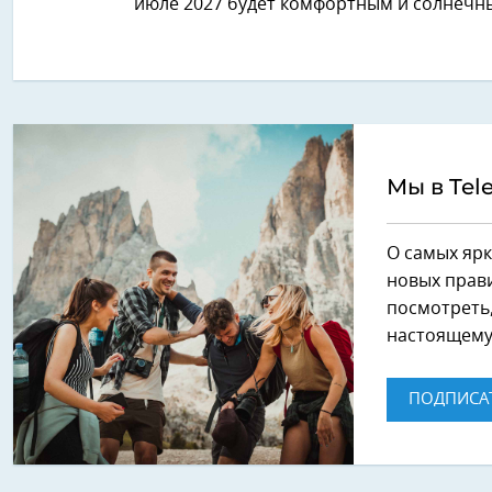
июле 2027 будет комфортным и солнечн
Мы в Tel
О самых ярк
новых прави
посмотреть,
настоящему
ПОДПИСА