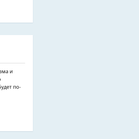
зма и
о
будет по-