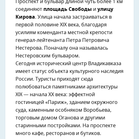
Проспект и бульвар длиной чуть более 1 км
соединяют
площадь Свободы
и
улицу
Кирова
. Улица начала застраиваться в
первой половине XIX века, благодаря
усилиям коменданта местной крепости
генерал-лейтенанта Петра Петровича
Нестерова. Поначалу она называлась
Нестеровским бульваром.
Сегодня исторический центр Владикавказа
имеет статус объекта культурного наследия
России. Туристы приходят сюда
полюбоваться памятниками архитектуры
XIX — начала XX века: эффектной
гостиницей «Париж», зданием окружного
суда, каменным особняком Воробьева,
торговым домом Оганова и другими
старинными постройками. На проспекте
много кафе, ресторанов и бутиков.