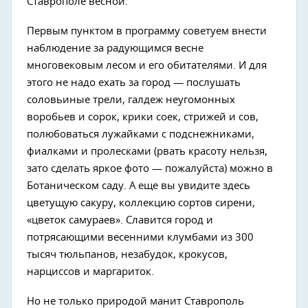
Ставрополе весной.
Первым пунктом в программу советуем внести
наблюдение за радующимся весне
многовековым лесом и его обитателями. И для
этого не надо ехать за город — послушать
соловьиные трели, галдеж неугомонных
воробьев и сорок, крики соек, стрижей и сов,
полюбоваться лужайками с подснежниками,
фиалками и пролесками (рвать красоту нельзя,
зато сделать яркое фото — пожалуйста) можно в
Ботаническом саду. А еще вы увидите здесь
цветущую сакуру, коллекцию сортов сирени,
«цветок самураев». Славится город и
потрясающими весенними клумбами из 300
тысяч тюльпанов, незабудок, крокусов,
нарциссов и маргариток.
Но не только природой манит Ставрополь