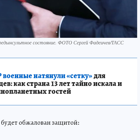
предынсультное состояние. ФОТО Сергей Фадеичев/ТАСС
 военные натянули «сетку»
для
в: как страна 13 лет тайно искала и
инопланетных гостей
 будет обжалован защитой: