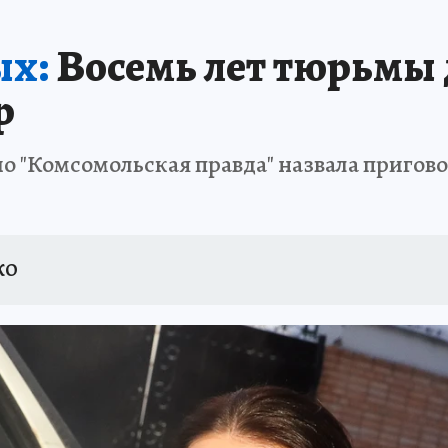
ых:
Восемь лет тюрьмы д
р
о "Комсомольская правда" назвала пригов
КО