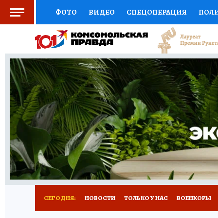
ФОТО
ВИДЕО
СПЕЦОПЕРАЦИЯ
ПОЛ
СОЦПОДДЕРЖКА
НАУКА
СПОРТ
КО
ВЫБОР ЭКСПЕРТОВ
ДОКТОР
ФИНАНС
КНИЖНАЯ ПОЛКА
ПРОГНОЗЫ НА СПОРТ
ПРЕСС-ЦЕНТР
НЕДВИЖИМОСТЬ
ТЕЛЕ
РАДИО КП
РЕКЛАМА
ТЕСТЫ
НОВОЕ 
СЕГОДНЯ:
НОВОСТИ
ТОЛЬКО У НАС
ВОЕНКОРЫ