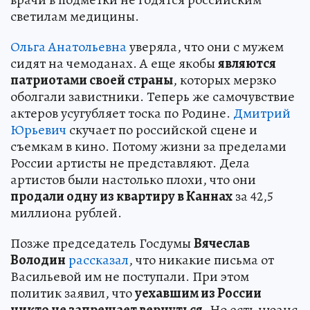
светилам медицины.
Ольга Анатольевна
уверяла, что они с мужем
сидят на чемоданах. А еще якобы
являются
патриотами своей страны
, которых мерзко
оболгали завистники. Теперь же самочувствие
актеров усугубляет тоска по Родине.
Дмитрий
Юрьевич
скучает по российской сцене и
съемкам в кино. Потому жизни за пределами
России артисты не представляют. Дела
артистов были настолько плохи, что они
продали одну из квартиру в Каннах
за 42,5
миллиона рублей.
Позже председатель Госдумы
Вячеслав
Володин
рассказал
, что никакие письма от
Васильевой им не поступали. При этом
политик заявил, что
уехавшим из России
никто не запрещает вернуться
. Но есть нюанс