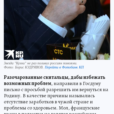
Звезда "Кухни" не раз поливал россиян помоями.
Фото:
Борис КУДРЯВОВ.
Перейти в Фотобанк КП
Разочарованные скитальцы, дабы избежать
возможных проблем
, направили в Госдуму
письмо с просьбой разрешить им вернуться на
Родину. В качестве причины назывались
отсутствие заработков в чужой стране и
проблемы со здоровьем. Мол, французские
врачи в подметки не годятся российским