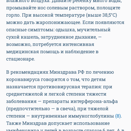
влажного воздуха. Давайте ребенку много воды,
промывайте нос солевым раствором, полощите
горло. При высокой температуре (выше 38,5°C)
можно дать жаропонижающее. Если появляются
опасные симптомы: одышка, мучительный
сухой кашель, затрудненное дыхание, —
возможно, потребуется интенсивная
медицинская помощь и наблюдение в
стационаре.
В рекомендациях Минздрава РФ по лечению
коронавируса говорится о том, что детям
назначается противовирусная терапия: при
среднетяжелой и легкой степени тяжести
заболевания — препараты интерферона-альфа
(предпочтительно — в свеча), при тяжелой
степени — внутривенные иммуноглобулины
(8)
.
Также Минздрав допускает использование
умифеновира у детей в возрасте старше 6 лет. А в