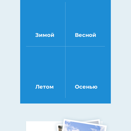
Зимой
Весной
Летом
Осенью