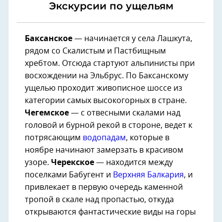
Экскурсии по ущельям
Баксанское
— начинается у села Лашкута,
рядом со Скалистым и Пастбищным
хребтом. Отсюда стартуют альпинисты при
восхождении на Эльбрус. По Баксанскому
ущелью проходит живописное шоссе из
категории самых высокогорных в стране.
Чегемское
— с отвесными скалами над
головой и бурной рекой в стороне, ведет к
потрясающим
водопадам
, которые в
ноябре начинают замерзать в красивом
узоре.
Черекское
— находится между
поселками Бабугент и
Верхняя Балкария
, и
привлекает в первую очередь каменной
тропой в скале над пропастью, откуда
открываются фантастические виды на горы