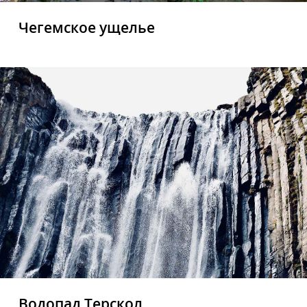
Чегемское ущелье
Водопад Терскол