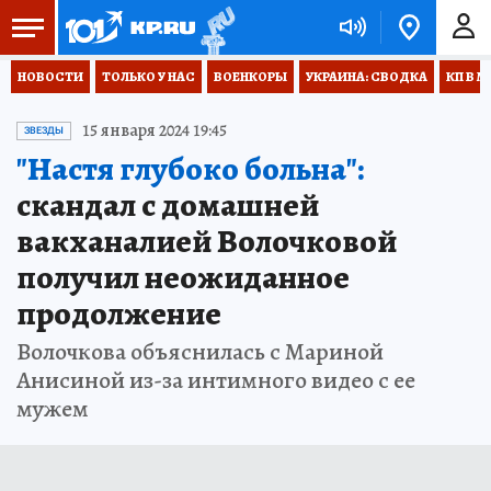
НОВОСТИ
ТОЛЬКО У НАС
ВОЕНКОРЫ
УКРАИНА: СВОДКА
КП В М
15 января 2024 19:45
ЗВЕЗДЫ
"Настя глубоко больна":
скандал с домашней
вакханалией Волочковой
получил неожиданное
продолжение
Волочкова объяснилась с Мариной
Анисиной из-за интимного видео с ее
мужем