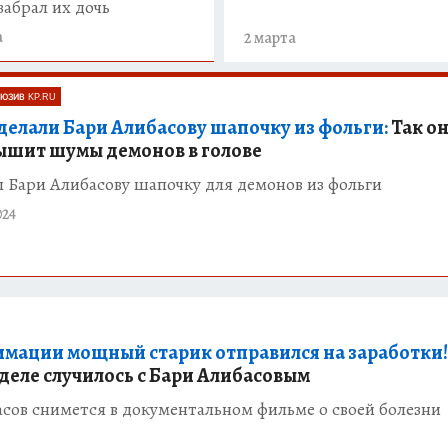
забрал их дочь
а
2 марта
ЮЗИВ KP.RU
делали Бари Алибасову шапочку из фольги:
Так о
ышит шумы демонов в голове
 Бари Алибасову шапочку для демонов из фольги
024
имации мощный старик отправился на заработки!
 деле случилось с Бари Алибасовым
сов снимется в документальном фильме о своей болезни