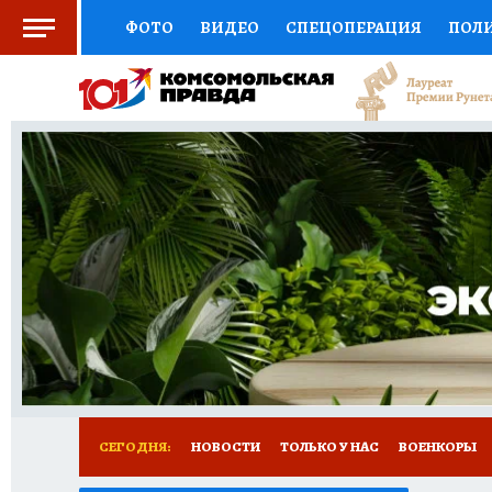
ФОТО
ВИДЕО
СПЕЦОПЕРАЦИЯ
ПОЛ
СОЦПОДДЕРЖКА
НАУКА
СПОРТ
КО
ВЫБОР ЭКСПЕРТОВ
ДОКТОР
ФИНАНС
КНИЖНАЯ ПОЛКА
ПРОГНОЗЫ НА СПОРТ
ПРЕСС-ЦЕНТР
НЕДВИЖИМОСТЬ
ТЕЛЕ
РАДИО КП
РЕКЛАМА
ТЕСТЫ
НОВОЕ 
СЕГОДНЯ:
НОВОСТИ
ТОЛЬКО У НАС
ВОЕНКОРЫ