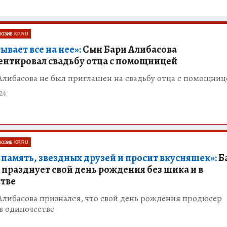
ЮЗИВ KP.RU
вает все на нее»:
Сын Бари Алибасова
нтировал свадьбу отца с помощницей
либасова не был приглашен на свадьбу отца с помощниц
24
ЮЗИВ KP.RU
 память, звездных друзей и просит вкусняшек»:
Б
 празднует свой день рождения без шика и в
тве
либасова признался, что свой день рождения продюсер
в одиночестве