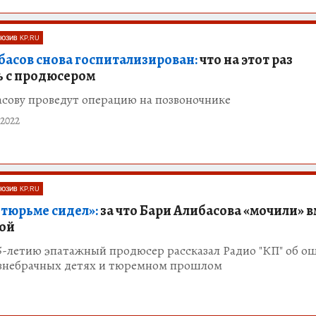
ЮЗИВ KP.RU
басов снова госпитализирован:
что на этот раз
ь с продюсером
асову проведут операцию на позвоночнике
2022
ЮЗИВ KP.RU
 тюрьме сидел»:
за что Бари Алибасова «мочили» в
вой
5-летию эпатажный продюсер рассказал Радио "КП" об о
 внебрачных детях и тюремном прошлом