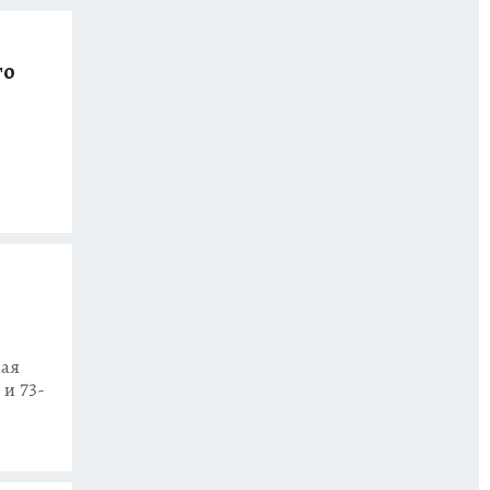
го
ная
и 73-