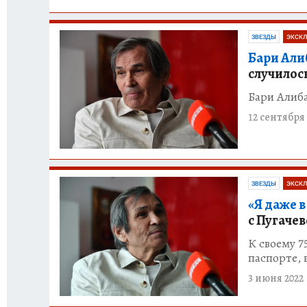
ЗВЕЗДЫ
ЭКСКЛ
Бари Али
случилос
Бари Алиб
12 сентября 
ЗВЕЗДЫ
ЭКСКЛ
«Я даже в
с Пугаче
К своему 7
паспорте,
3 июня 2022