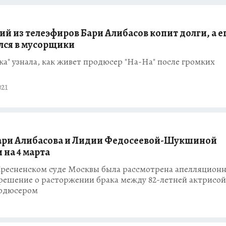
й из телеэфиров Бари Алибасов копит долги, а е
лся в мусорщики
а" узнала, как живет продюсер "На-На" после громких
021
ари Алибасова и Лидии Федосеевой-Шукшиной
 на 4 марта
 Пресненском суде Москвы была рассмотрена апелляцион
решение о расторжении брака между 82-летней актрисой 
одюсером