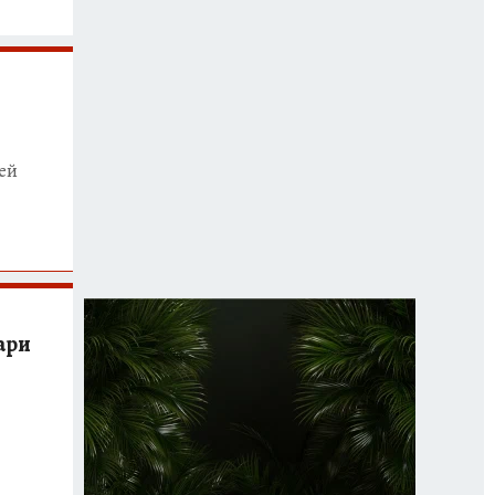
ей
ари