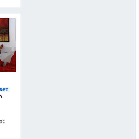
вет
о
ле