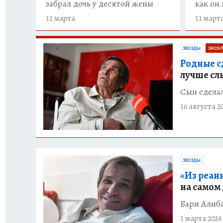
забрал дочь у десятой жены
как он 
11 марта
11 март
ЗВЕЗДЫ
ЭКСКЛ
Родные с
лучше сл
Сын сделал
16 августа 2
ЗВЕЗДЫ
«Из реан
на самом
Бари Алиба
1 марта 2024