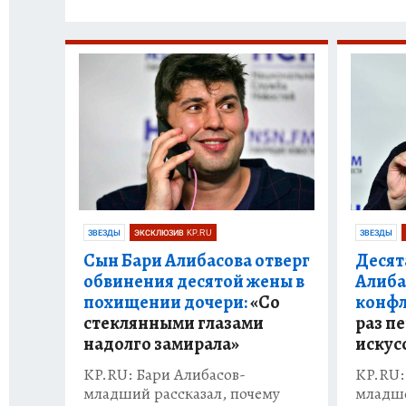
ЗВЕЗДЫ
ЭКСКЛЮЗИВ KP.RU
ЗВЕЗДЫ
Сын Бари Алибасова отверг
Десят
обвинения десятой жены в
Алиба
похищении дочери:
«Со
конфл
стеклянными глазами
раз п
надолго замирала»
искус
KP.RU: Бари Алибасов-
KP.RU:
младший рассказал, почему
младше