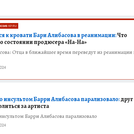
ЮЗИВ KP.RU
ся к кровати Бари Алибасова в реанимации:
Что
 о состоянии продюсера «На-На»
ова: Отца в ближайшее время переведут из реанимации 
024
о инсультом Барри Алибасова парализовало:
друг
олиться за артиста
инсультом Барри Алибасова парализовало
024