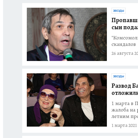
ЗВЕЗДЫ
Пропавши
сын пода
"Комсомолк
скандалов
26 августа 2
ЗВЕЗДЫ
Развод Б
отложили
1 марта в
жалоба на 
летним пр
1 марта 2021