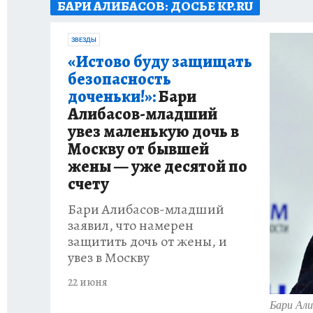
БАРИ АЛИБАСОВ: ДОСЬЕ KP.RU
ИСПЫТАНО НА СЕБЕ
ЗВЕЗДЫ
«Истово буду защищать
безопасность
доченьки!»:
Бари
Алибасов-младший
увез маленькую дочь в
Москву от бывшей
жены — уже десятой по
счету
Бари Алибасов-младший
заявил, что намерен
защитить дочь от жены, и
увез в Москву
22 июня
Бари Али