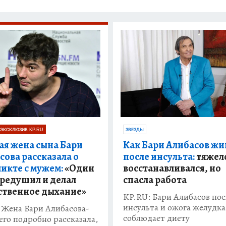
ЭКСКЛЮЗИВ KP.RU
ЗВЕЗДЫ
ая жена сына Бари
Как Бари Алибасов жи
сова рассказала о
после инсульта:
тяжел
икте с мужем:
«Один
восстанавливался, но
ередушил и делал
спасла работа
ственное дыхание»
KP.RU: Бари Алибасов пос
инсульта и ожога желудка
 Жена Бари Алибасова-
соблюдает диету
го подробно рассказала,