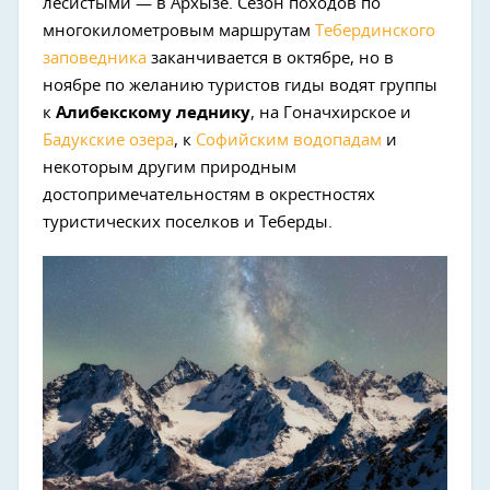
лесистыми — в Архызе. Сезон походов по
многокилометровым маршрутам
Тебердинского
заповедника
заканчивается в октябре, но в
ноябре по желанию туристов гиды водят группы
к
Алибекскому леднику
, на Гоначхирское и
Бадукские озера
, к
Софийским водопадам
и
некоторым другим природным
достопримечательностям в окрестностях
туристических поселков и Теберды.