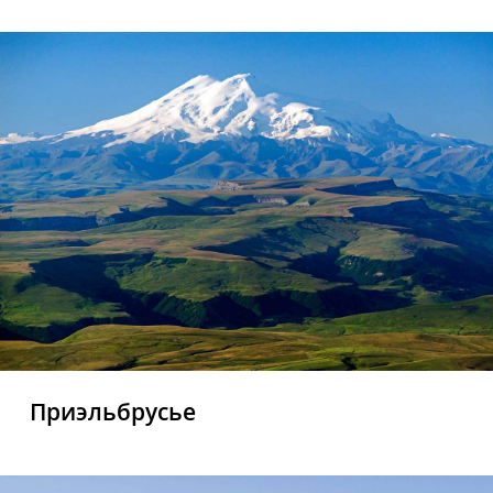
Приэльбрусье