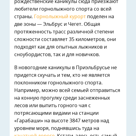
рождественские каникулы сюда приезжают
любители горнолыжного спорта со всей
страны.
Горнолыжный курорт
поделен на
две зоны — Эльбрус и Чегет. Общая
протяженность трасс различной степени
сложности составляет 35 километров, они
подходят как для опытных лыжников и
сноубордистов, так и для новичков.
В новогодние каникулы в Приэльбрусье не
придется скучать и тем, кто не является
поклонником горнолыжного спорта.
Например, можно всей семьей отправиться
на конную прогулку среди заснеженных
лесов или выпить горного чая с
потрясающими видами на станции
«Гарабаши» на высоте 3847 метров над
уровнем моря, поднявшись туда на
канатной дороге
. Кстати, здесь есть самый