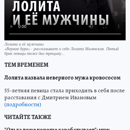
Лолита и её мужчины
«Верная дура» - рассказывает о себе Лолита Милявская. Пятый
брак певицы тоже дал трещину...
ТЕМ ВРЕМЕНЕМ
Лолита назвала неверного мужа кровососом
55-летняя певица стала приходить в себя после
расставания с Дмитрием Ивановым
(подробности)
ЧИТАЙТЕ ТАКЖЕ
"Ольга тоже хорошо зарабатывает": муж