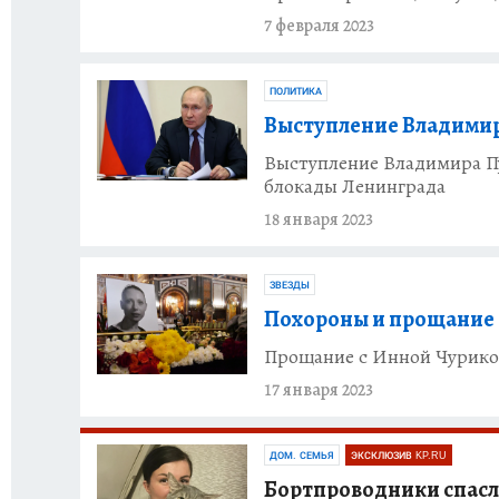
7 февраля 2023
ПОЛИТИКА
Выступление Владимира
Выступление Владимира Пу
блокады Ленинграда
18 января 2023
ЗВЕЗДЫ
Похороны и прощание 
Прощание с Инной Чуриков
17 января 2023
ДОМ. СЕМЬЯ
ЭКСКЛЮЗИВ KP.RU
Бортпроводники спасли