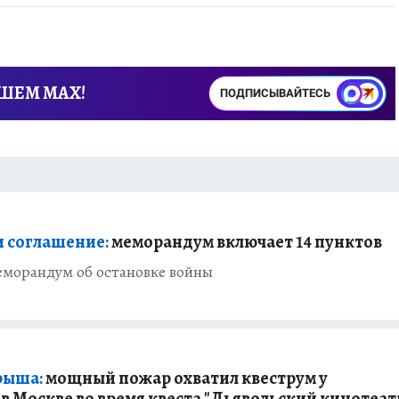
АШЕМ MAX!
ПОДПИСЫВАЙТЕСЬ
 соглашение:
меморандум включает 14 пунктов
морандум об остановке войны
рыша:
мощный пожар охватил квеструм у
в Москве во время квеста "Дьявольский кинотеат