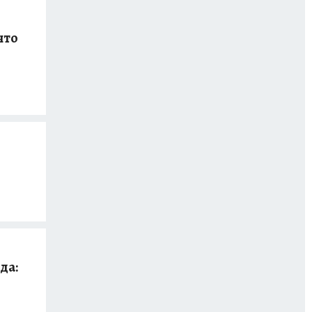
что
да: