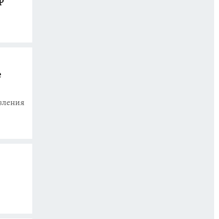
е
вления