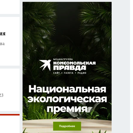
ия
ва
23