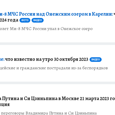
-8 МЧС России над Онежским озером в Карелии:
024 года
ФОТО
ВИДЕО
олет Ми-8 МЧС России упал в Онежское озеро
е:
что известно на утро 30 октября 2023
ВИДЕО
цейские и гражданские пострадали из-за беспорядков
Путина и Си Цзиньпина в Москве 21 марта 2023 го
яция
т переговоры Владимира Путина и Си Цзиньпина