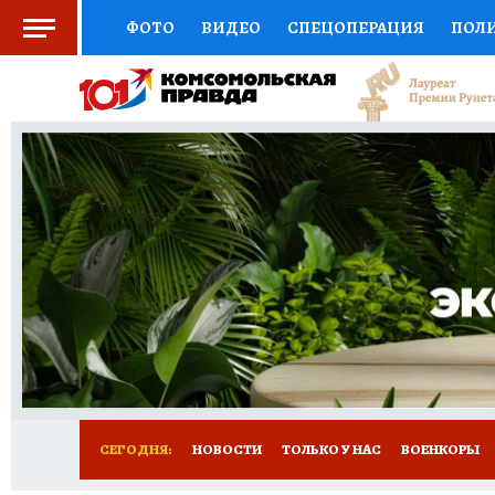
ФОТО
ВИДЕО
СПЕЦОПЕРАЦИЯ
ПОЛ
СОЦПОДДЕРЖКА
НАУКА
СПОРТ
КО
ВЫБОР ЭКСПЕРТОВ
ДОКТОР
ФИНАНС
КНИЖНАЯ ПОЛКА
ПРОГНОЗЫ НА СПОРТ
ПРЕСС-ЦЕНТР
НЕДВИЖИМОСТЬ
ТЕЛЕ
РАДИО КП
РЕКЛАМА
ТЕСТЫ
НОВОЕ 
СЕГОДНЯ:
НОВОСТИ
ТОЛЬКО У НАС
ВОЕНКОРЫ