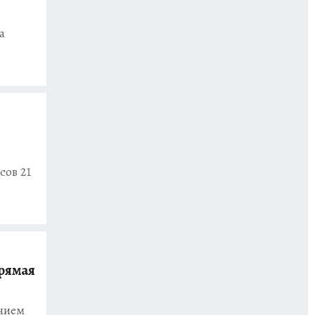
а
сов 21
рямая
ением