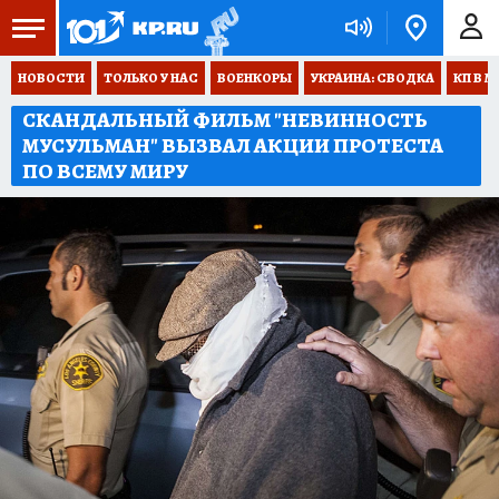
НОВОСТИ
ТОЛЬКО У НАС
ВОЕНКОРЫ
УКРАИНА: СВОДКА
КП В М
СКАНДАЛЬНЫЙ ФИЛЬМ "НЕВИННОСТЬ
МУСУЛЬМАН" ВЫЗВАЛ АКЦИИ ПРОТЕСТА
ПО ВСЕМУ МИРУ