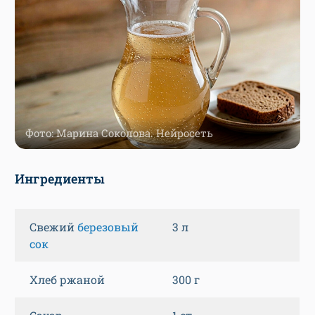
Фото: Марина Соколова. Нейросеть
Ингредиенты
Свежий
березовый
3 л
сок
Хлеб ржаной
300 г