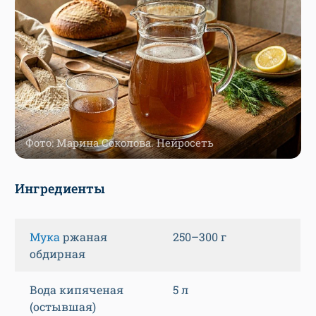
Фото: Марина Соколова. Нейросеть
Ингредиенты
Мука
ржаная
250–300 г
обдирная
Вода кипяченая
5 л
(остывшая)