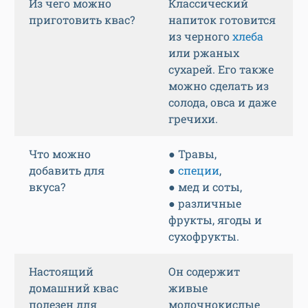
Из чего можно
Классический
приготовить квас?
напиток готовится
из черного
хлеба
или ржаных
сухарей. Его также
можно сделать из
солода, овса и даже
гречихи.
Что можно
● Травы,
добавить для
●
специи
,
вкуса?
● мед и соты,
● различные
фрукты, ягоды и
сухофрукты.
Настоящий
Он содержит
домашний квас
живые
полезен для
молочнокислые