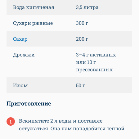
Вода кипяченая
3,5 литра
Сухари ржаные
300 г
Сахар
200 г
Дрожжи
3–4 г активных
или 10 г
прессованных
Изюм
50 г
Приготовление
Вскипятите 2 л воды и поставьте
остужаться. Она нам понадобится теплой.