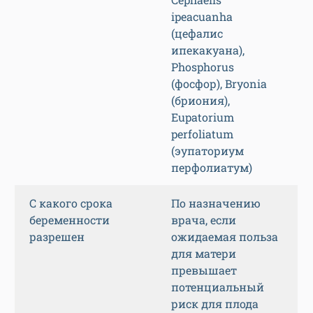
ipeacuanha
(цефалис
ипекакуана),
Phosphorus
(фосфор), Bryonia
(бриония),
Eupatorium
perfoliatum
(эупаториум
перфолиатум)
С какого срока
По назначению
беременности
врача, если
разрешен
ожидаемая польза
для матери
превышает
потенциальный
риск для плода