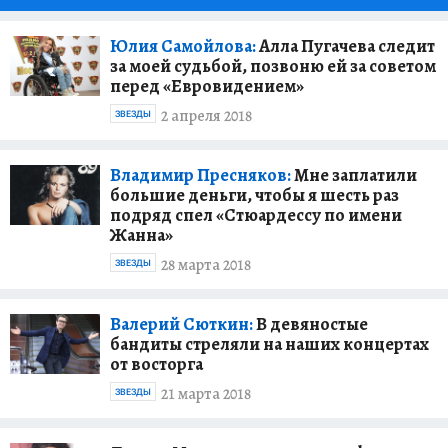
Юлия Самойлова:
Алла Пугачева следит
за моей судьбой, позвоню ей за советом
перед «Евровидением»
2 апреля 2018
ЗВЕЗДЫ
Владимир Пресняков:
Мне заплатили
большие деньги, чтобы я шесть раз
подряд спел «Стюардессу по имени
Жанна»
28 марта 2018
ЗВЕЗДЫ
Валерий Сюткин:
В девяностые
бандиты стреляли на наших концертах
от восторга
21 марта 2018
ЗВЕЗДЫ