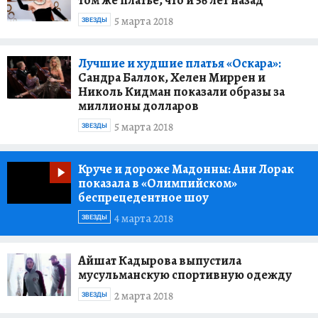
том же платье, что и 56 лет назад
5 марта 2018
ЗВЕЗДЫ
Лучшие и худшие платья «Оскара»:
Сандра Баллок, Хелен Миррен и
Николь Кидман показали образы за
миллионы долларов
5 марта 2018
ЗВЕЗДЫ
Круче и дороже Мадонны:
Ани Лорак
показала в «Олимпийском»
беспрецедентное шоу
4 марта 2018
ЗВЕЗДЫ
Айшат Кадырова выпустила
мусульманскую спортивную одежду
2 марта 2018
ЗВЕЗДЫ