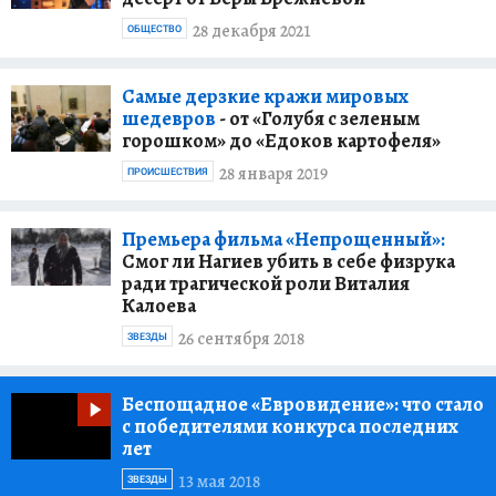
28 декабря 2021
ОБЩЕСТВО
Самые дерзкие кражи мировых
шедевров
- от «Голубя с зеленым
горошком» до «Едоков картофеля»
28 января 2019
ПРОИСШЕСТВИЯ
Премьера фильма «Непрощенный»:
Смог ли Нагиев убить в себе физрука
ради трагической роли Виталия
Калоева
26 сентября 2018
ЗВЕЗДЫ
Беспощадное «Евровидение»:
что стало
с победителями конкурса последних
лет
13 мая 2018
ЗВЕЗДЫ