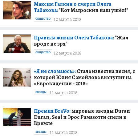
Максим Галкин о смерти Олега
Табакова:
"Кот Матроскин наш ушёл!"
12 марта 2018
ОБЩЕСТВО
Правила жизни Олега Табакова:
"Жил
вроде не зря"
12 марта 2018
ОБЩЕСТВО
«Я не сломаюсь»:
Стала известна песня, с
которой Юлия Самойлова выступит на
«Евровидении - 2018»
11 марта 2018
ЗВЕЗДЫ
Премия BraVo:
мировые звезды Duran
Duran, Seal и Эрос Рамазотти спели в
Кремле
11 марта 2018
ЗВЕЗДЫ