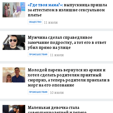
«Где твоя мама?»:
выпускница пришла
за аттестатом в излишне сексуальном
платье
11 июля
ОБЩЕСТВО
Мужчина сделал справедливое
замечание подростку, а тот его в ответ
убил прямо на улице
11 июля
ПРОИСШЕСТВИЯ
Молодой парень вернулся из армии и
хотел сделать родителям приятный
сюрприз, а теперь родители приехали в
морг на его опознание
10 июля
ПРОИСШЕСТВИЯ
Маленькая девочка стала
совершеннолетней и теперь