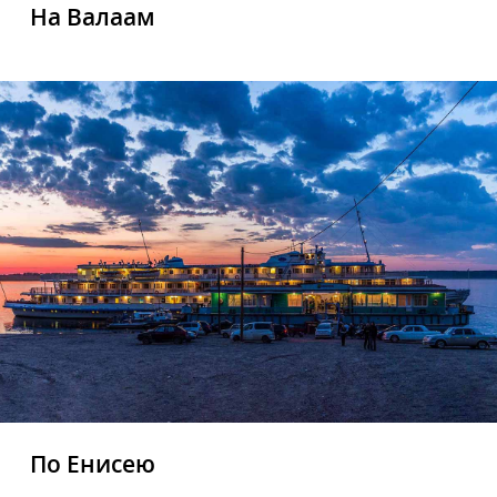
На Валаам
По Енисею