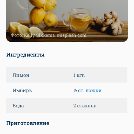
Фото: Kelly Sikkema, unsplash.com
Ингредиенты
Лимон
1 шт.
Имбирь
½
ст. ложки
Вода
2 стакана
Приготовление