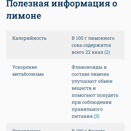
Полезная информация о
лимоне
Калорийность
В 100 г лимонного
сока содержится
всего 22 ккал
(2)
Ускорение
Флавоноиды в
метаболизма
составе лимона
улучшают обмен
веществ и
помогают похудеть
при соблюдении
правильного
питания
(3)
Укрепление
В 100 г фрукта