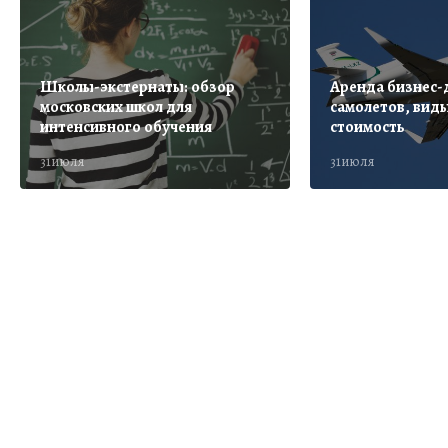
Школы-экстернаты: обзор
Аренда бизнес-
московских школ для
самолетов, виды
интенсивного обучения
стоимость
31июля
31июля