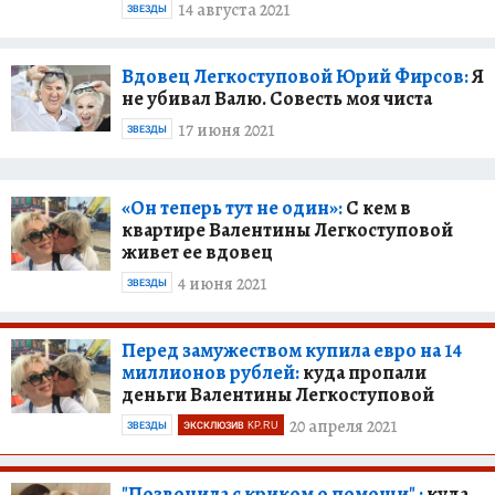
14 августа 2021
ЗВЕЗДЫ
Вдовец Легкоступовой Юрий Фирсов:
Я
не убивал Валю. Совесть моя чиста
17 июня 2021
ЗВЕЗДЫ
«Он теперь тут не один»:
С кем в
квартире Валентины Легкоступовой
живет ее вдовец
4 июня 2021
ЗВЕЗДЫ
Перед замужеством купила евро на 14
миллионов рублей:
куда пропали
деньги Валентины Легкоступовой
20 апреля 2021
ЗВЕЗДЫ
ЭКСКЛЮЗИВ KP.RU
"Позвонила с криком о помощи" :
куда