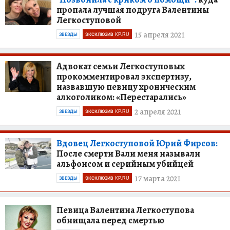
пропала лучшая подруга Валентины
Легкоступовой
15 апреля 2021
ЗВЕЗДЫ
ЭКСКЛЮЗИВ KP.RU
Адвокат семьи Легкоступовых
прокомментировал экспертизу,
назвавшую певицу хроническим
алкоголиком: «Перестарались»
2 апреля 2021
ЗВЕЗДЫ
ЭКСКЛЮЗИВ KP.RU
Вдовец Легкоступовой Юрий Фирсов:
После смерти Вали меня называли
альфонсом и серийным убийцей
17 марта 2021
ЗВЕЗДЫ
ЭКСКЛЮЗИВ KP.RU
Певица Валентина Легкоступова
обнищала перед смертью