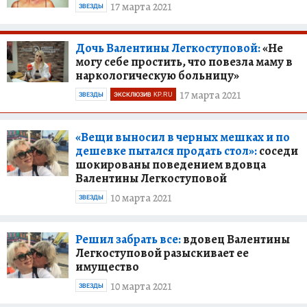
17 марта 2021
ЗВЕЗДЫ
Дочь Валентины Легкоступовой:
«Не
могу себе простить, что повезла маму в
наркологическую больницу»
17 марта 2021
ЗВЕЗДЫ
ЭКСКЛЮЗИВ KP.RU
«Вещи выносил в черных мешках и по
дешевке пытался продать стол»:
соседи
шокированы поведением вдовца
Валентины Легкоступовой
10 марта 2021
ЗВЕЗДЫ
Решил забрать все:
вдовец Валентины
Легкоступовой разыскивает ее
имущество
10 марта 2021
ЗВЕЗДЫ