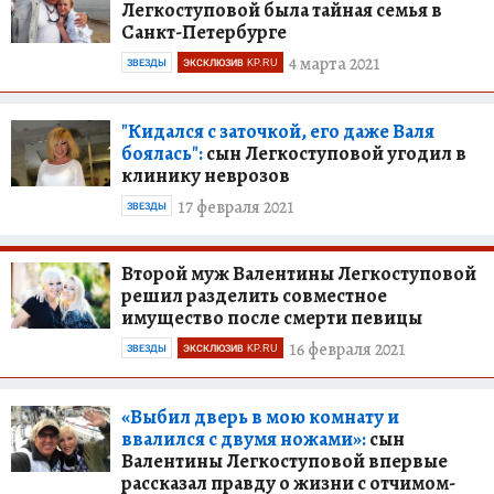
Легкоступовой была тайная семья в
Санкт-Петербурге
4 марта 2021
ЗВЕЗДЫ
ЭКСКЛЮЗИВ KP.RU
"Кидался с заточкой, его даже Валя
боялась":
сын Легкоступовой угодил в
клинику неврозов
17 февраля 2021
ЗВЕЗДЫ
Второй муж Валентины Легкоступовой
решил разделить совместное
имущество после смерти певицы
16 февраля 2021
ЗВЕЗДЫ
ЭКСКЛЮЗИВ KP.RU
«Выбил дверь в мою комнату и
ввалился с двумя ножами»:
сын
Валентины Легкоступовой впервые
рассказал правду о жизни с отчимом-