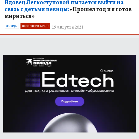
Вдовец Легкоступовой пытается выйти на
связь с детьми певицы:
«Прошел год и я готов
мириться»
19 августа 2021
ЗВЕЗДЫ
ЭКСКЛЮЗИВ KP.RU